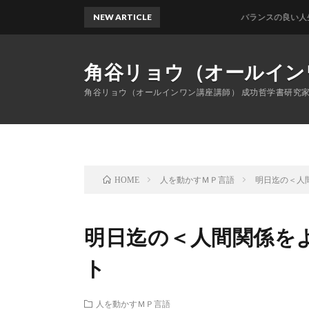
NEW ARTICLE
バランスの良い人生に役立
角谷リョウ（オールイン
角谷リョウ（オールインワン講座講師） 成功哲学書研究
人を動かすＭＰ言語
明日迄の＜人
HOME
明日迄の＜人間関係を
ト
人を動かすＭＰ言語