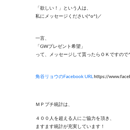
「欲しい！」という人は、
私にメッセージください(^o^)／
一言、
「GWプレゼント希望」
って、メッセージして貰ったらＯＫですので^
角谷リョウのFacebook URL
https://www.face
ＭＰプチ統計は、
４００人を超える人にご協力を頂き、
ますます統計が充実しています！