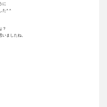
うに
た^ ^
な？
思いましたね。