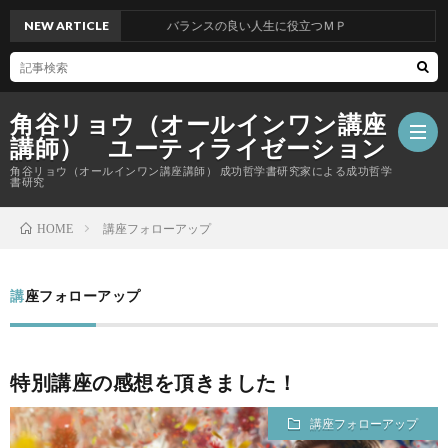
NEW ARTICLE
バランスの良い人生に役立つＭＰ
角谷リョウ（オールインワン講座
講師） ユーティライゼーション
角谷リョウ（オールインワン講座講師） 成功哲学書研究家による成功哲学
書研究
講座フォローアップ
HOME
講座フォローアップ
特別講座の感想を頂きました！
講座フォローアップ