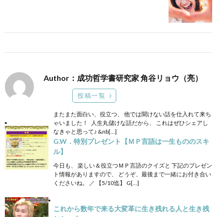
Author：成功哲学書研究家 角谷リョウ（亮）
投稿一覧
またまた面白い、役立つ、 他では聞けない話を仕入れて来ち
ゃいました！ 人生丸儲けな話だから、 これはぜひシェアし
なきゃと思って♪ &nb[…]
G.W．特別プレゼント【ＭＰ言語は一生もののスキ
ル】
今日も、 楽しい＆役立つＭＰ言語のクイズと 下記のプレゼン
ト情報がありますので、 どうぞ、最後まで一緒にお付き合い
くださいね。 ／ 【5/10迄】 G[…]
これから数年で来る大変革に生き残れる人と生き残