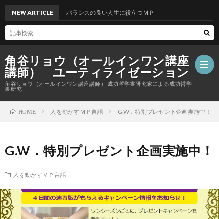
NEW ARTICLE
バランスの良い人生に役立つＭＰ
角谷リョウ（オールインワン講座
講師） ユーティライゼーション
角谷リョウ（オールインワン講座講師） 成功哲学書研究家による成功哲学
書研究
人を動かすＭＰ言語
G.W．特別プレゼント企画実施中！
HOME
G.W．特別プレゼント企画実施中！
人を動かすＭＰ言語