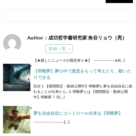
Author：成功哲学書研究家 角谷リョウ（亮）
投稿一覧
【★嬉しいニュースの報告有り★】 ———————&#[…]
【明晰夢】夢の中で意思をもって考えたり、動いた
りできる
目次 1. 【期間限定・動画公開中】明晰夢2. 夢を自由自在に操
れることが出来たら…3. 明晰夢とは 【期間限定・動画公開
中】明晰夢 ７月[…]
夢を自由自在にコントロール出来る【明晰夢】
——————————̵[…]