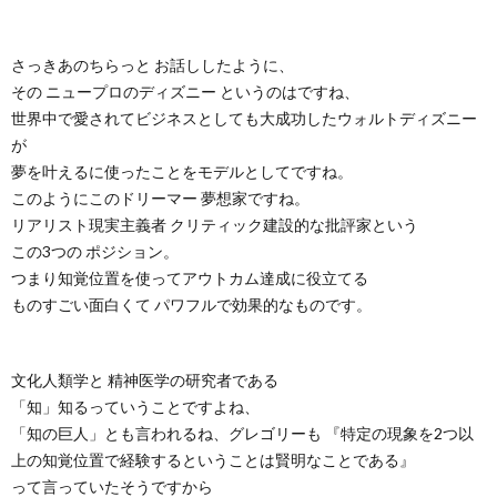
さっきあのちらっと お話ししたように、
その ニュープロのディズニー というのはですね、
世界中で愛されてビジネスとしても大成功したウォルトディズニー
が
夢を叶えるに使ったことをモデルとしてですね。
このようにこのドリーマー 夢想家ですね。
リアリスト現実主義者 クリティック建設的な批評家という
この3つの ポジション。
つまり知覚位置を使ってアウトカム達成に役立てる
ものすごい面白くて パワフルで効果的なものです。
文化人類学と 精神医学の研究者である
「知」知るっていうことですよね、
「知の巨人」とも言われるね、グレゴリーも 『特定の現象を2つ以
上の知覚位置で経験するということは賢明なことである』
って言っていたそうですから