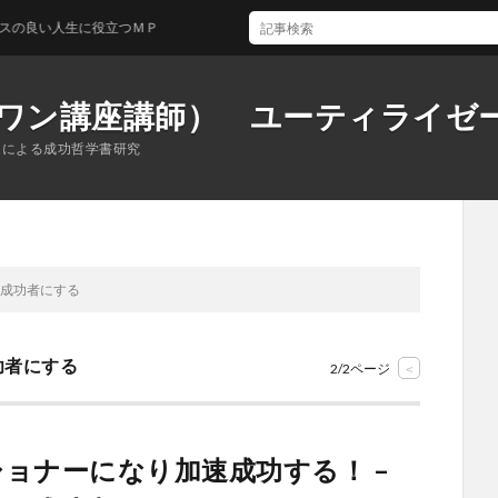
い人生に役立つＭＰ
ワン講座講師） ユーティライゼ
家による成功哲学書研究
を成功者にする
功者にする
2/2ページ
<
ョナーになり加速成功する！ –